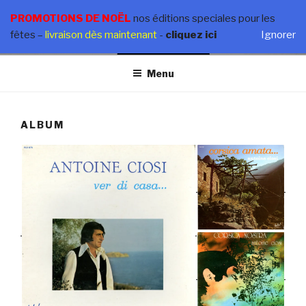
Aller
ANTOINE CIOSI
PROMOTIONS DE NOËL
nos éditions speciales pour les
au
fêtes
–
livraison dès maintenant
-
cliquez ici
Ignorer
Nouvel Album – Babbu è Figliolu – En vente dès maintenant
contenu
principal
Menu
ALBUM