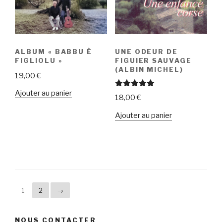
ALBUM « BABBU È
UNE ODEUR DE
FIGLIOLU »
FIGUIER SAUVAGE
(ALBIN MICHEL)
19,00
€
Ajouter au panier
Note
5.00
18,00
€
sur 5
Ajouter au panier
1
2
→
NOUS CONTACTER