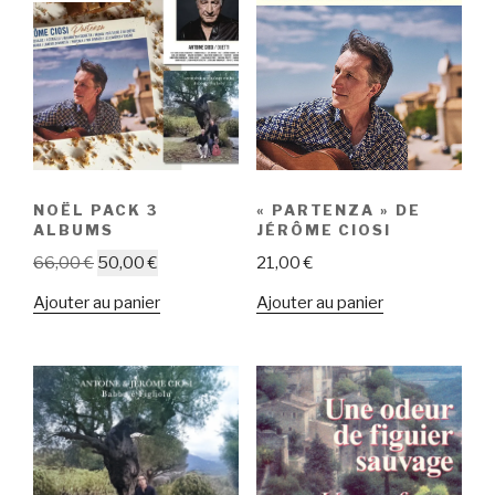
ancien
NOËL PACK 3
« PARTENZA » DE
ALBUMS
JÉRÔME CIOSI
Le
Le
66,00
€
50,00
€
21,00
€
prix
prix
Ajouter au panier
Ajouter au panier
initial
actuel
était :
est :
66,00 €.
50,00 €.