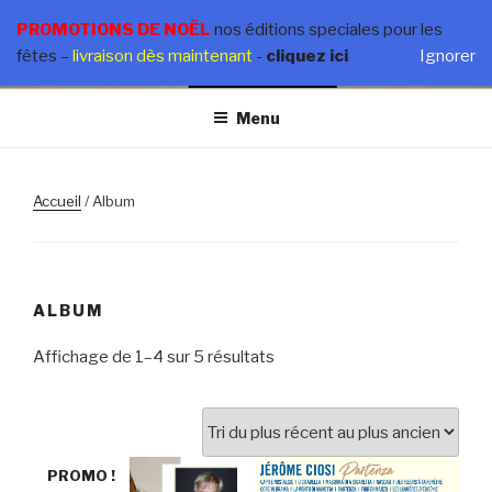
Aller
ANTOINE CIOSI
PROMOTIONS DE NOËL
nos éditions speciales pour les
au
fêtes
–
livraison dès maintenant
-
cliquez ici
Ignorer
Nouvel Album – Babbu è Figliolu – En vente dès maintenant
contenu
principal
Menu
Accueil
/ Album
ALBUM
Trié
Affichage de 1–4 sur 5 résultats
du
plus
récent
au
PROMO !
plus